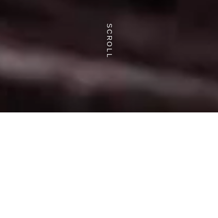
SCROLL
NEWS INFORMATION
更新情報&お知
らせ
一覧をみる▸
2026-08-07
WeeklyPattern 8月1週分「My happiness